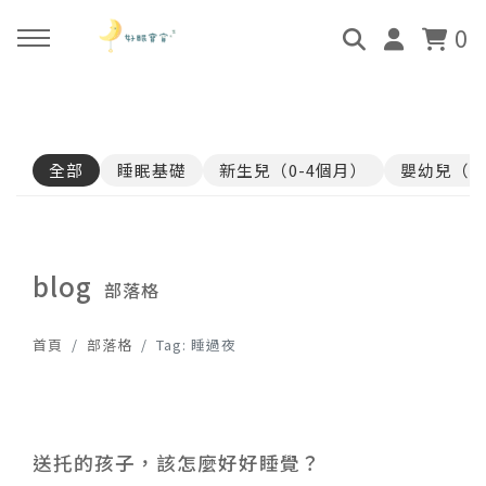
0
回主選單
回主選單
回主選單
回主選單
全部
睡眠基礎
新生兒（0-4個月）
嬰幼兒（4
關於好眠師
好眠師認證班
諮詢服務
好眠學苑
姜珮的故事
學員評價
顧問團隊
線上學苑登入
blog
部落格
好眠師服務
畢業顧問
0-4個月
學苑評價
首頁
部落格
Tag: 睡過夜
好眠寶寶 X 企業合作
4個月-3歲
3歲-5歲
送托的孩子，該怎麼好好睡覺？