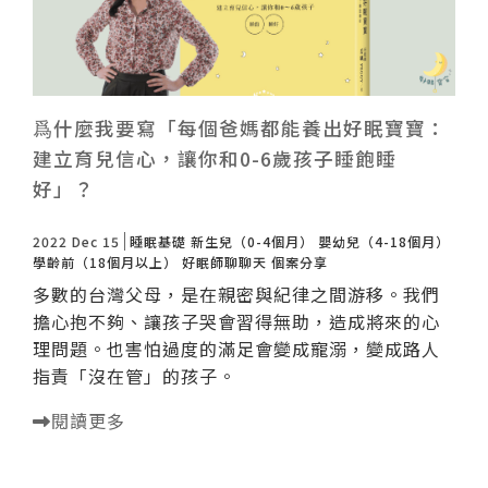
爲什麼我要寫「每個爸媽都能養出好眠寶寶：
建立育兒信心，讓你和0-6歲孩子睡飽睡
好」？
2022 Dec 15
睡眠基礎
新生兒（0-4個月）
嬰幼兒（4-18個月）
學齡前（18個月以上）
好眠師聊聊天
個案分享
多數的台灣父母，是在親密與紀律之間游移。我們
擔心抱不夠、讓孩子哭會習得無助，造成將來的心
理問題。也害怕過度的滿足會變成寵溺，變成路人
指責「沒在管」的孩子。
閱讀更多