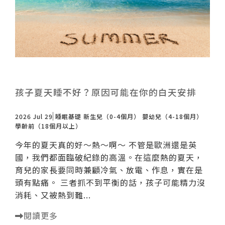
孩子夏天睡不好？原因可能在你的白天安排
2026 Jul 29
睡眠基礎
新生兒（0-4個月）
嬰幼兒（4-18個月）
學齡前（18個月以上）
今年的夏天真的好～熱～啊～ 不管是歐洲還是英
國，我們都面臨破紀錄的高溫。在這麼熱的夏天，
育兒的家長要同時兼顧冷氣、放電、作息，實在是
頭有點痛。 三者抓不到平衡的話，孩子可能精力沒
消耗、又被熱到難...
閱讀更多