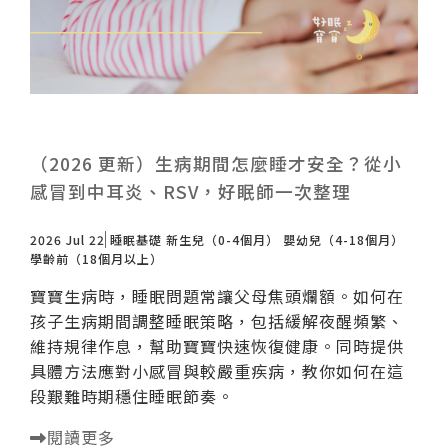
（2026 更新）生病期間怎麼睡才安全？從小
感冒到中耳炎、RSV，好眠師一次整理
2026 Jul 22
睡眠基礎
新生兒（0-4個月）
嬰幼兒（4-18個月）
學齡前（18個月以上）
寶寶生病時，睡眠問題常讓父母焦頭爛額。如何在
孩子生病期間調整睡眠策略，包括緩解夜醒頻繁、
維持規律作息，幫助寶寶快速恢復健康。同時提供
具體方法應對小感冒與較嚴重疾病，教你如何在這
段艱難時期穩住睡眠節奏。
閱讀更多