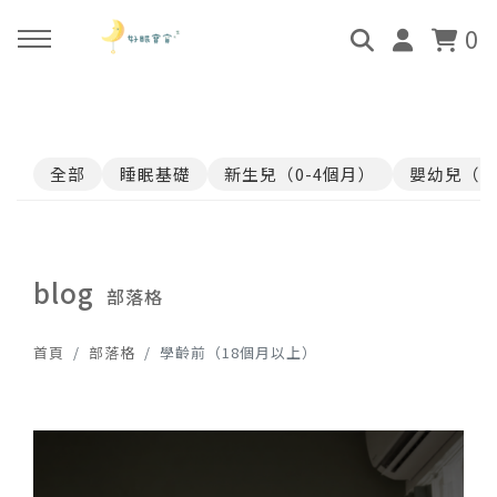
0
回主選單
回主選單
回主選單
回主選單
全部
睡眠基礎
新生兒（0-4個月）
嬰幼兒（4
關於好眠師
好眠師認證班
諮詢服務
好眠學苑
姜珮的故事
學員評價
顧問團隊
線上學苑登入
blog
部落格
好眠師服務
畢業顧問
0-4個月
學苑評價
首頁
部落格
學齡前（18個月以上）
好眠寶寶 X 企業合作
4個月-3歲
3歲-5歲