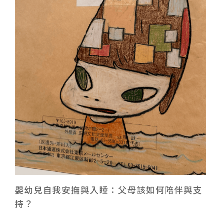
嬰幼兒自我安撫與入睡：父母該如何陪伴與支
持？