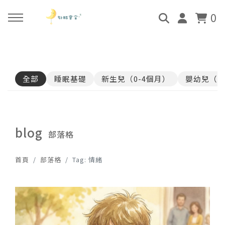
0
回主選單
回主選單
回主選單
回主選單
全部
睡眠基礎
新生兒（0-4個月）
嬰幼兒（4
關於好眠師
好眠師認證班
諮詢服務
好眠學苑
姜珮的故事
學員評價
顧問團隊
線上學苑登入
blog
部落格
好眠師服務
畢業顧問
0-4個月
學苑評價
首頁
部落格
Tag: 情緒
好眠寶寶 X 企業合作
4個月-3歲
3歲-5歲