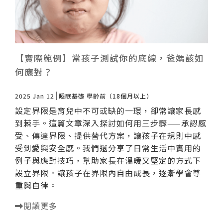
【實際範例】當孩子測試你的底線，爸媽該如
何應對？
2025 Jan 12
睡眠基礎
學齡前（18個月以上）
設定界限是育兒中不可或缺的一環，卻常讓家長感
到棘手。這篇文章深入探討如何用三步驟——承認感
受、傳達界限、提供替代方案，讓孩子在規則中感
受到愛與安全感。我們還分享了日常生活中實用的
例子與應對技巧，幫助家長在溫暖又堅定的方式下
設立界限。讓孩子在界限內自由成長，逐漸學會尊
重與自律。
閱讀更多