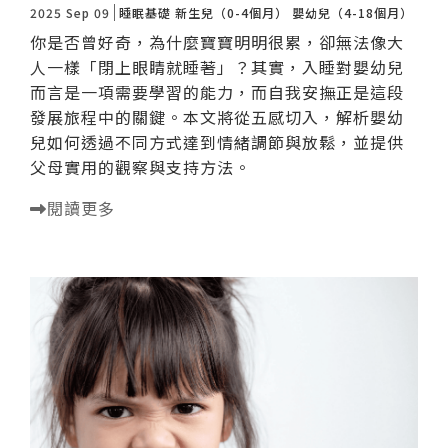
2025 Sep 09
睡眠基礎
新生兒（0-4個月）
嬰幼兒（4-18個月）
你是否曾好奇，為什麼寶寶明明很累，卻無法像大
人一樣「閉上眼睛就睡著」？其實，入睡對嬰幼兒
而言是一項需要學習的能力，而自我安撫正是這段
發展旅程中的關鍵。本文將從五感切入，解析嬰幼
兒如何透過不同方式達到情緒調節與放鬆，並提供
父母實用的觀察與支持方法。
閱讀更多