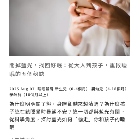
諮詢評價
關掉藍光，找回好眠：從大人到孩子，重啟睡
眠的五個秘訣
2025 Aug 07
睡眠基礎
新生兒（0-4個月）
嬰幼兒（4-18個月）
學齡前（18個月以上）
為什麼明明關了燈，身體卻越來越清醒？為什麼孩
子總在該睡覺時暴躁不安？這一切都與藍光有關。
從科學角度，探討藍光如何「偷走」你和孩子的睡
眠