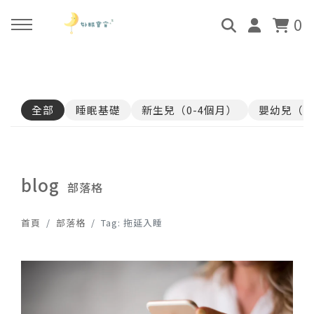
0
回主選單
回主選單
回主選單
回主選單
全部
睡眠基礎
新生兒（0-4個月）
嬰幼兒（4
關於好眠師
好眠師認證班
諮詢服務
好眠學苑
姜珮的故事
學員評價
顧問團隊
線上學苑登入
blog
部落格
好眠師服務
畢業顧問
0-4個月
學苑評價
首頁
部落格
Tag: 拖延入睡
好眠寶寶 X 企業合作
4個月-3歲
3歲-5歲