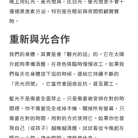
晚上用紅光、黃光燈具，比白光、螢光燈更不會干
擾褪黑激素分泌，特別是在睡前與夜間照顧寶寶
時。
重新與光合作
我們的身體，其實是會「聽光的話」的。它在太陽
升起時準備清醒，在夜色降臨時慢慢收工。如果我
們每天在身體該下班的時候，還給它持續不斷的
「亮光訊號」，它當然會困惑反抗，甚至罷工。
藍光不是需要全面禁止，只是需要被安排在對的時
間裡。你不需要完全戒掉手機、關掉所有螢幕，只
需要在對的時間，用對的方式使用它。如果你也發
現自己（或孩子）越晚越清醒，試試看從今晚起在
睡前一小時，讓光變暗、讓螢幕休息。