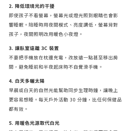
2. 降低環境光的干擾
即使孩子不看螢幕，螢幕光或燈光照到眼睛也會影
響睡眠。陪睡時用夜間模式、亮度調低，螢幕背對
孩子，夜間照明改用暖色小夜燈。
3. 讓臥室遠離 3C 裝置
不要把手機放在枕邊充電，改放遠一點甚至移出房
間，避免睡前和半夜起床時不自覺滑手機。
4. 白天多曬太陽
早晨或白天的自然光能幫助同步生理時鐘，讓晚上
更容易想睡。每天戶外活動 30 分鐘，比任何保健品
都有效。
5. 用暖色光源取代白光