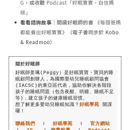
G
，或收聽
Podcast「好眠寶寶，自信媽
咪」
看看諮詢故事
｜閱讀好眠師的書
《每個爸媽
都能養出好眠寶寶》
（電子書同步於 Kobo
& Readmoo）
關於好眠師
好眠師姜珮(Peggy）是好眠寶寶・寶貝的睡
眠顧問創辦人，為國際嬰幼兒睡眠顧問協會
(IACSC)的東亞區代表，協助你解決各階段
孩子的睡眠問題（包含夜醒、哄睡、睡眠不足
想了解更多嬰幼兒睡眠知識？
好眠學苑
開課
聯絡我們
 Ｉ
好眠學苑
  Ｉ
官方網站