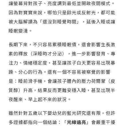
讓螢幕背對孩子、亮度調到最低並開啟夜間模式。
因為對寶寶來說，哪怕只是餘光或反射光，都可能
被大腦解讀為「還沒到睡覺時間」，延後入睡或讓
睡眠變淺。
長期下來，不只容易累積睡眠債，還會影響生長激
素的釋放（深睡時才分泌），進一步影響發育、專
注力、情緒穩定度，甚至讓孩子白天更容易出現暴
躁、分心的行為。還有一個不容易被察覺的影響
是：睡前滑手機，會讓孩子體內的壓力荷爾蒙（皮
質醇）升高，結果反而更難安穩入睡，甚至出現半
夜醒來、早上起不來的狀況。
雖然針對五歲以下嬰幼兒的藍光研究還有限，但許
多證據都指向一個結論：「
光線過亮
」會嚴重干擾