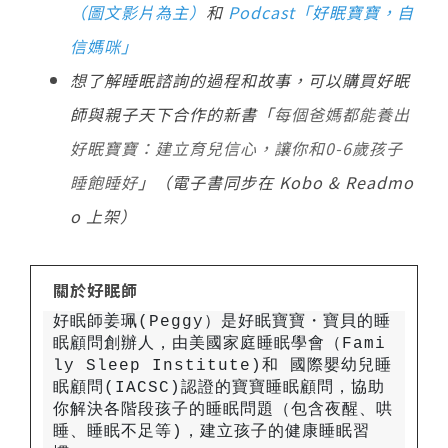
（圖文影片為主）
和
Podcast「好眠寶寶，自
信媽咪」
想了解睡眠諮詢的過程和故事，可以購買好眠
師與親子天下合作的新書「
每個爸媽都能養出
好眠寶寶：建立育兒信心，讓你和0-6歲孩子
睡飽睡好
」（電子書同步在 Kobo & Readmo
o 上架）
關於好眠師
好眠師姜珮(Peggy）是好眠寶寶・寶貝的睡
眠顧問創辦人，由美國家庭睡眠學會（Fami
ly Sleep Institute)和 國際嬰幼兒睡
眠顧問(IACSC)認證的寶寶睡眠顧問，協助
你解決各階段孩子的睡眠問題（包含夜醒、哄
睡、睡眠不足等)，建立孩子的健康睡眠習