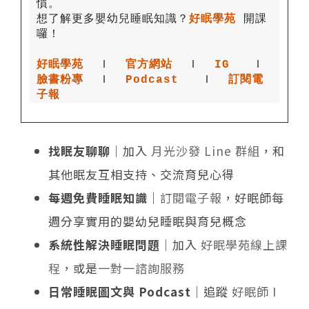
想了解更多嬰幼兒睡眠知識？
好眠學苑
開課
好眠學苑
  Ｉ
官方網站
 Ｉ
IG
 Ｉ
臉書粉專
 Ｉ
Podcast
 Ｉ
訂閱電
子報
找眠友聊聊
｜加入
月光沙發 Line 群組
，和
其他眠友互相支持、交流育兒心得
每週免費睡眠知識
｜
訂閱電子報
，好眠師每
週分享實用的嬰幼兒睡眠與育兒概念
系統性解決睡眠問題
｜加入
好眠學苑線上課
程
，或是
一對一諮詢服務
日常睡眠圖文與 Podcast
｜追蹤
好眠師 I