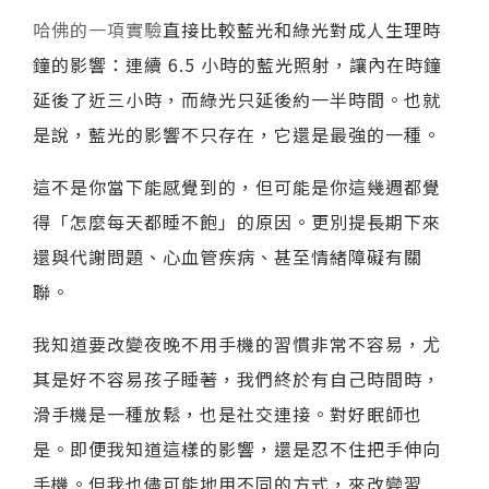
哈佛的一項實驗
直接比較藍光和綠光對成人生理時
鐘的影響：連續 6.5 小時的藍光照射，讓內在時鐘
延後了近三小時，而綠光只延後約一半時間。也就
是說，藍光的影響不只存在，它還是最強的一種。
這不是你當下能感覺到的，但可能是你這幾週都覺
得「怎麼每天都睡不飽」的原因。更別提長期下來
還與代謝問題、心血管疾病、甚至情緒障礙有關
聯。
我知道要改變夜晚不用手機的習慣非常不容易，尤
其是好不容易孩子睡著，我們終於有自己時間時，
滑手機是一種放鬆，也是社交連接。對好眠師也
是。即便我知道這樣的影響，還是忍不住把手伸向
手機。但我也儘可能地用不同的方式，來改變習