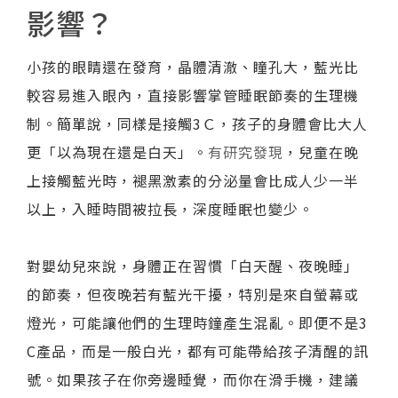
影響？
小孩的眼睛還在發育，晶體清澈、瞳孔大，藍光比
較容易進入眼內，直接影響掌管睡眠節奏的生理機
制。簡單說，同樣是接觸3Ｃ，孩子的身體會比大人
更「以為現在還是白天」。
有研究發現
，兒童在晚
上接觸藍光時，褪黑激素的分泌量會比成人少一半
以上，入睡時間被拉長，深度睡眠也變少。
對嬰幼兒來說，身體正在習慣「白天醒、夜晚睡」
的節奏，但夜晚若有藍光干擾，特別是來自螢幕或
燈光，可能讓他們的生理時鐘產生混亂。即便不是3
C產品，而是一般白光，都有可能帶給孩子清醒的訊
號。如果孩子在你旁邊睡覺，而你在滑手機，建議