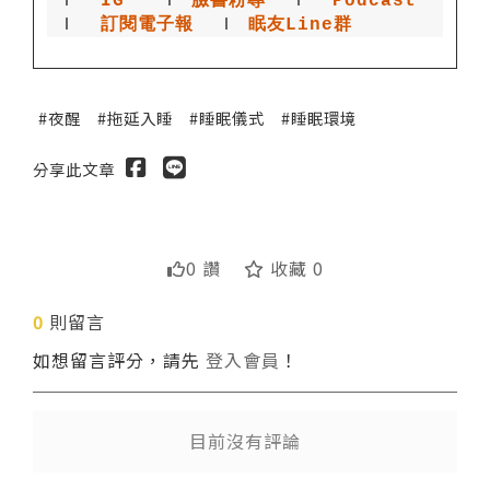
Ｉ
IG
 Ｉ
臉書粉專
 Ｉ
Podcast
Ｉ
訂閱電子報
  Ｉ
眠友Line群
夜醒
拖延入睡
睡眠儀式
睡眠環境
分享此文章
送出
0 讚
收藏 0
0
則留言
如想留言評分，請先
登入會員
！
目前沒有評論