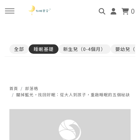
0
回主選單
回主選單
回主選單
回主選單
全部
睡眠基礎
新生兒（0-4個月）
嬰幼兒（4
關於好眠師
好眠師認證班
諮詢服務
好眠學苑
姜珮的故事
學員評價
顧問團隊
線上學苑登入
好眠師服務
畢業顧問
0-4個月
學苑評價
首頁
部落格
關掉藍光，找回好眠：從大人到孩子，重啟睡眠的五個秘訣
好眠寶寶 X 企業合作
4個月-3歲
3歲-5歲