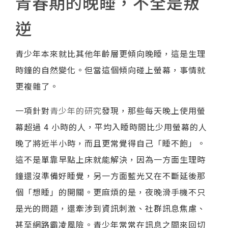
青春期的晚睡，不全是叛
逆
青少年本來就比其他年齡層更傾向晚睡，這是生理
時鐘的自然變化。但當這個傾向碰上螢幕，事情就
更複雜了。
一項針對
青少年的研究
發現，那些每天晚上使用螢
幕超過 4 小時的人，平均入睡時間比少用螢幕的人
晚了將近半小時，而且更常覺得自己「睡不飽」。
這不是單靠早點上床就能解決，因為一方面生理時
鐘還沒準備好睡覺，另一方面藍光又在不斷延後那
個「想睡」的開關。更麻煩的是，夜晚滑手機不只
是光的問題，還牽涉到資訊刺激、社群訊息焦慮、
甚至網路霸凌風險。青少年常常在訊息之間來回切