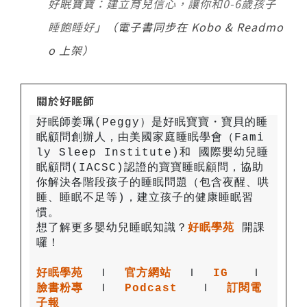
好眠寶寶：建立育兒信心，讓你和0-6歲孩子
睡飽睡好
」（電子書同步在 Kobo & Readmo
o 上架）
關於好眠師
好眠師姜珮(Peggy）是好眠寶寶・寶貝的睡
眠顧問創辦人，由美國家庭睡眠學會（Fami
ly Sleep Institute)和 國際嬰幼兒睡
眠顧問(IACSC)認證的寶寶睡眠顧問，協助
你解決各階段孩子的睡眠問題（包含夜醒、哄
睡、睡眠不足等)，建立孩子的健康睡眠習
想了解更多嬰幼兒睡眠知識？
好眠學苑
開課
好眠學苑
  Ｉ
官方網站
 Ｉ
IG
 Ｉ
臉書粉專
 Ｉ
Podcast
 Ｉ
訂閱電
子報