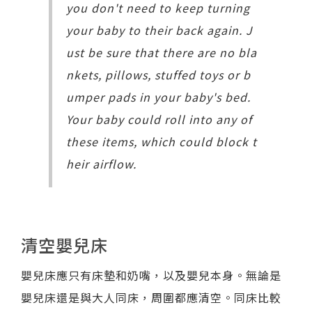
you don't need to keep turning
your baby to their back again. J
ust be sure that there are no bla
nkets, pillows, stuffed toys or b
umper pads in your baby's bed.
Your baby could roll into any of
these items, which could block t
heir airflow.
清空嬰兒床
嬰兒床應只有床墊和奶嘴，以及嬰兒本身。無論是
嬰兒床還是與大人同床，周圍都應清空。同床比較