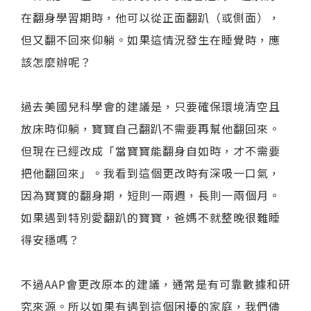
在翻身學習期時，他可以從正面翻趴（或側面），
但又翻不回來仰躺。如果這情況發生在睡覺時，應
該怎麼辦呢？
過去美國兒科學會的建議是，只要確保環境清空且
放床時仰躺，寶寶自己翻趴不需要再幫他翻回來。
但現在已經改成「當寶寶能翻身自如時，才不需要
把他翻回來」。我看到這個更改時有深吸一口氣，
因為寶寶的翻身期，短則一兩週，長則一兩個月。
如果遇到特別愛翻趴的寶寶，爸媽不就整晚很難睡
得安穩嗎？
不過AAP會更改原本的建議，通常是有可靠數據和研
究來源。所以如果有遇到這個困擾的家庭，我們儘