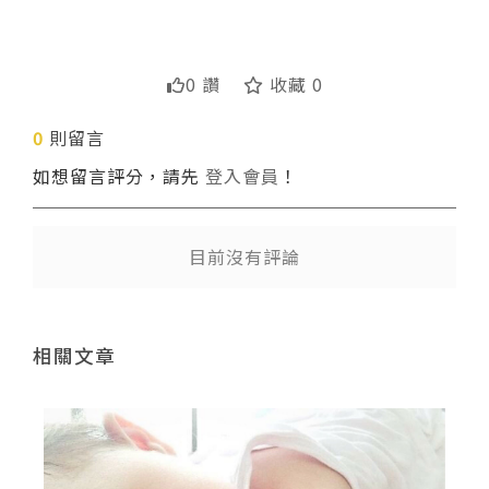
0 讚
收藏 0
0
則留言
送出
如想留言評分，請先
登入會員
！
目前沒有評論
相關文章