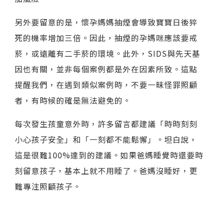
另外要留意的是，懷孕媽媽抽煙會導致寶寶日後猝
死的機率增加三倍。因此，抽煙的孕媽咪應該要戒
菸，或遠離有二手菸的環境。此外，SIDS與先天基
因也有關，並非每個案例都是外在因素所致。這點
提醒我們，在遇到類似案例時，不要一昧怪罪照顧
者，有時候的確是無法避免的。
每次發生孩童意外時，許多留言都建議「時時刻刻
小心孩子安全」和「一刻都不能鬆懈」。坦白說，
這是很難100%達到的建議。如果爸媽睡覺時還要時
刻留意孩子，基本上就不用睡了。爸媽沒睡好，更
難專注照顧孩子。