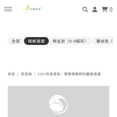
0
回主選單
回主選單
回主選單
回主選單
全部
睡眠基礎
新生兒（0-4個月）
嬰幼兒（4
關於好眠師
好眠師認證班
諮詢服務
好眠學苑
姜珮的故事
學員評價
顧問團隊
線上學苑登入
好眠師服務
畢業顧問
0-4個月
學苑評價
首頁
部落格
2023年底更新：寶寶睡眠時的翻身建議
好眠寶寶 X 企業合作
4個月-3歲
3歲-5歲