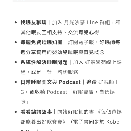
找眠友聊聊
｜加入
月光沙發 Line 群組
，和
其他眠友互相支持、交流育兒心得
每週免費睡眠知識
｜
訂閱電子報
，好眠師每
週分享實用的嬰幼兒睡眠與育兒概念
系統性解決睡眠問題
｜加入
好眠學苑線上課
程
，或是
一對一諮詢服務
日常睡眠圖文與 Podcast
｜追蹤
好眠師 I
G
，或收聽
Podcast「好眠寶寶，自信媽
咪」
看看諮詢故事
｜閱讀好眠師的書
《每個爸媽
都能養出好眠寶寶》
（電子書同步於 Kobo