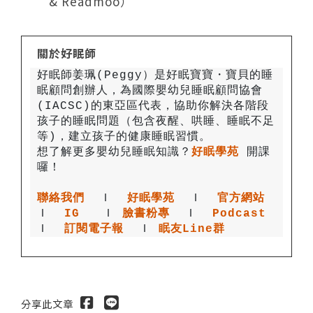
& Readmoo）
關於好眠師
好眠師姜珮(Peggy）是好眠寶寶・寶貝的睡
眠顧問創辦人，為國際嬰幼兒睡眠顧問協會
(IACSC)的東亞區代表，協助你解決各階段
孩子的睡眠問題（包含夜醒、哄睡、睡眠不足
想了解更多嬰幼兒睡眠知識？
好眠學苑
開課
聯絡我們
 Ｉ
好眠學苑
  Ｉ
官方網站
Ｉ
IG
 Ｉ
臉書粉專
 Ｉ
Podcast
Ｉ
訂閱電子報
  Ｉ
眠友Line群
分享此文章