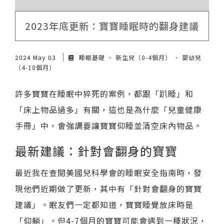
諮詢評價
2023年底更新：寶寶睡眠時的翻身建議
2024 May 03
睡眠基礎
新生兒（0-4個月）
嬰幼兒
（4-18個月）
許多寶寶在睡眠中猝死的案例，都跟「趴睡」和
「床上物品過多」有關，這也是為什麼「兒童健康
手冊」中，會強調要讓寶寶仰睡並清空床內物品。
最新建議：針對會翻身的寶寶
最近我在查閱美國兒科學會的睡眠安全指南時，發
現他們近期做了更新，其中有「針對會翻身的寶寶
建議」。眠友們一定都知道，寶寶睡覺放床時是
「仰躺」。但4-7個月的寶寶可能會遇到一種狀況，