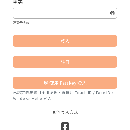
密碼
諮詢評價
忘記密碼
登入
註冊
使用 Passkey 登入
已綁定的裝置可不用密碼，直接用 Touch ID / Face ID /
Windows Hello 登入