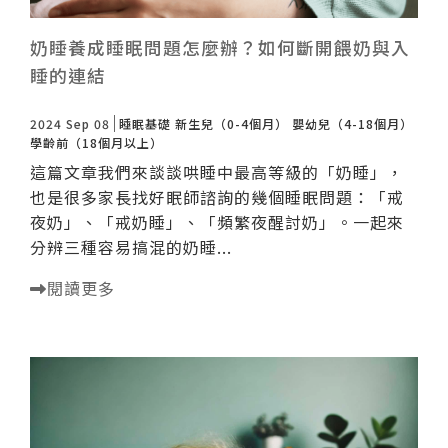
奶睡養成睡眠問題怎麼辦？如何斷開餵奶與入
睡的連結
2024 Sep 08
睡眠基礎
新生兒（0-4個月）
嬰幼兒（4-18個月）
學齡前（18個月以上）
這篇文章我們來談談哄睡中最高等級的「奶睡」，
也是很多家長找好眠師諮詢的幾個睡眠問題：「戒
夜奶」、「戒奶睡」、「頻繁夜醒討奶」。一起來
分辨三種容易搞混的奶睡...
閱讀更多