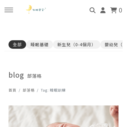
0
回主選單
回主選單
回主選單
回主選單
全部
睡眠基礎
新生兒（0-4個月）
嬰幼兒（4
關於好眠師
好眠師認證班
諮詢服務
好眠學苑
姜珮的故事
學員評價
顧問團隊
線上學苑登入
blog
部落格
好眠師服務
畢業顧問
0-4個月
學苑評價
首頁
部落格
Tag: 睡眠訓練
好眠寶寶 X 企業合作
4個月-3歲
3歲-5歲