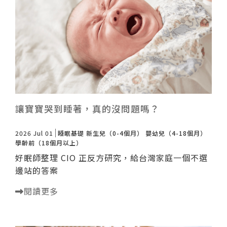
諮詢評價
讓寶寶哭到睡著，真的沒問題嗎？
2026 Jul 01
睡眠基礎
新生兒（0-4個月）
嬰幼兒（4-18個月）
學齡前（18個月以上）
好眠師整理 CIO 正反方研究，給台灣家庭一個不選
邊站的答案
閱讀更多