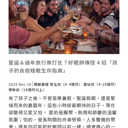
諮詢評價
聖誕＆過年旅行像打仗？好眠師傳授 4 招「孩
子的長假睡眠生存指南」
2025 Dec 10
睡眠基礎
新生兒（0-4個月）
嬰幼兒（4-18個月）
學齡前（18個月以上）
有了孩子之後，不管是寒暑假、聖誕假期，還是緊
接而來的農曆年，這些小時候最期待的日子，現在
卻變得又愛又怕。 愛的是團聚、熱鬧和節慶的溫馨
氛圍；怕的，是長時間的舟車勞頓、人多聲雜的聚
會，還有你可能和好眠師以前一樣，總會擔心的一