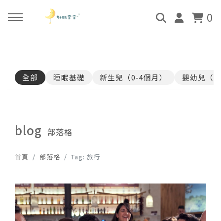
0
回主選單
回主選單
回主選單
回主選單
全部
睡眠基礎
新生兒（0-4個月）
嬰幼兒（4
關於好眠師
好眠師認證班
諮詢服務
好眠學苑
姜珮的故事
學員評價
顧問團隊
線上學苑登入
blog
部落格
好眠師服務
畢業顧問
0-4個月
學苑評價
首頁
部落格
Tag: 旅行
好眠寶寶 X 企業合作
4個月-3歲
3歲-5歲