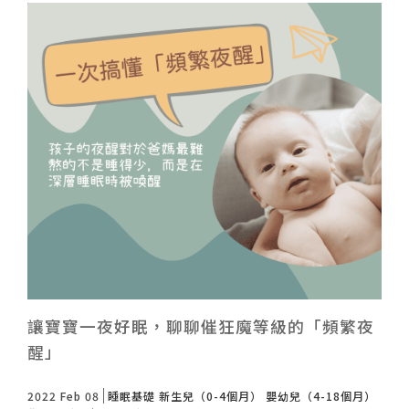
讓寶寶一夜好眠，聊聊催狂魔等級的「頻繁夜
醒」
2022 Feb 08
睡眠基礎
新生兒（0-4個月）
嬰幼兒（4-18個月）