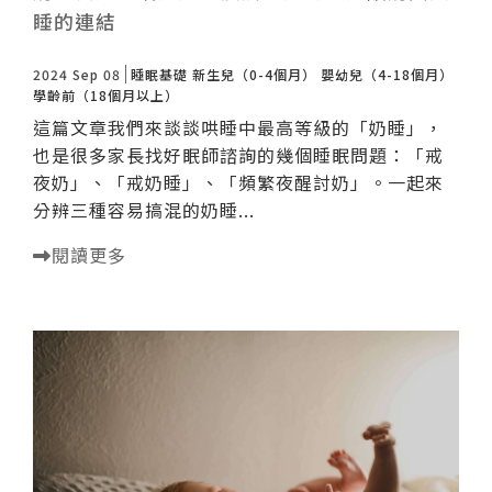
睡的連結
2024 Sep 08
睡眠基礎
新生兒（0-4個月）
嬰幼兒（4-18個月）
學齡前（18個月以上）
這篇文章我們來談談哄睡中最高等級的「奶睡」，
也是很多家長找好眠師諮詢的幾個睡眠問題：「戒
夜奶」、「戒奶睡」、「頻繁夜醒討奶」。一起來
分辨三種容易搞混的奶睡...
閱讀更多