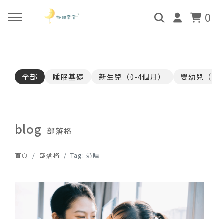
0
回主選單
回主選單
回主選單
回主選單
全部
睡眠基礎
新生兒（0-4個月）
嬰幼兒（4
關於好眠師
好眠師認證班
諮詢服務
好眠學苑
姜珮的故事
學員評價
顧問團隊
線上學苑登入
blog
部落格
好眠師服務
畢業顧問
0-4個月
學苑評價
首頁
部落格
Tag: 奶睡
好眠寶寶 X 企業合作
4個月-3歲
3歲-5歲