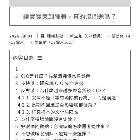
諮詢評價
讓寶寶哭到睡著，真的沒問題嗎？
2026 Jul 01
睡眠基礎
新生兒（0-4個月）
嬰幼兒（4
-18個月）
學齡前（18個月以上）
內容目錄
CIO是什麼？先釐清幾個常見誤解
支持派：研究說 CIO 安全有效
反對派：為什麼越來越多聲音質疑 CIO？
1. 哭泣不是「等待消除的行為」，而是溝通
2. 長期不回應是否影響腦部發育？
3. 研究樣本的文化局限性
為什麼這場論戰沒有定論？
好眠師的觀點：台灣家庭怎麼思考這件事？
不想做睡眠訓練，還有什麼選擇？