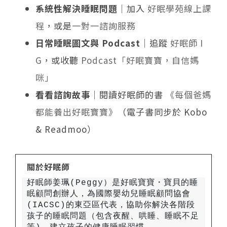
系統性解決睡眠問題
｜加入
好眠學苑線上課
程
，或是
一對一諮詢服務
日常睡眠圖文與 Podcast
｜追蹤
好眠師 I
G
，或收聽
Podcast「好眠寶寶，自信媽
咪」
看看諮詢故事
｜閱讀好眠師的書
《每個爸媽
都能養出好眠寶寶》
（電子書同步於 Kobo
& Readmoo）
關於好眠師
好眠師姜珮(Peggy）是好眠寶寶・寶貝的睡
眠顧問創辦人，為國際嬰幼兒睡眠顧問協會
(IACSC)的東亞區代表，協助你解決各階段
孩子的睡眠問題（包含夜醒、哄睡、睡眠不足