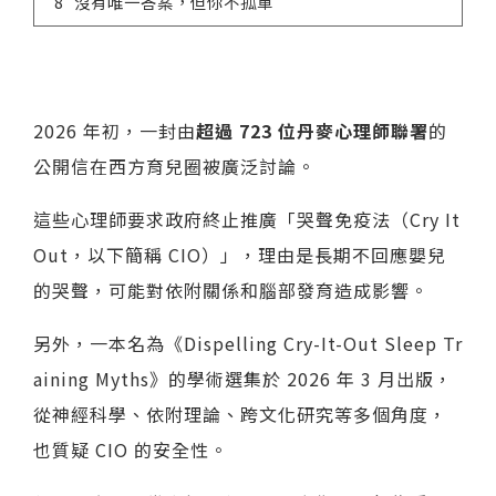
沒有唯一答案，但你不孤單
2026 年初，一封由
超過 723 位丹麥心理師聯署
的
公開信在西方育兒圈被廣泛討論。
這些心理師要求政府終止推廣「哭聲免疫法（Cry It
Out，以下簡稱 CIO）」，理由是長期不回應嬰兒
的哭聲，可能對依附關係和腦部發育造成影響。
另外，一本名為《Dispelling Cry-It-Out Sleep Tr
aining Myths》的學術選集於 2026 年 3 月出版，
從神經科學、依附理論、跨文化研究等多個角度，
也質疑 CIO 的安全性。