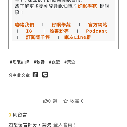
想了解更多嬰幼兒睡眠知識？
好眠學苑
開課
聯絡我們
 Ｉ
好眠學苑
  Ｉ
官方網站
Ｉ
IG
 Ｉ
臉書粉專
 Ｉ
Podcast
Ｉ
訂閱電子報
  Ｉ
眠友Line群
睡眠訓練
教養
夜醒
哭泣
分享此文章
0 讚
收藏 0
0
則留言
如想留言評分，請先
登入會員
！
送出