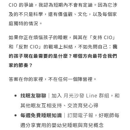
CIO 的爭論，我認為短期內不會有定論。因為它涉
及的不只是科學，還有價值觀、文化，以及每個家
庭獨特的情況。
如果你正在煩惱孩子的睡眠，與其在「支持 CIO」
和「反對 CIO」的戰場上糾結，不如先問自己：
我
的孩子現在最需要的是什麼？哪個方向最符合我們
家的節奏？
答案在你的家裡，不在任何一個陣營裡。
找眠友聊聊
｜加入
月光沙發 Line 群組
，和
其他眠友互相支持、交流育兒心得
每週免費睡眠知識
｜
訂閱電子報
，好眠師每
週分享實用的嬰幼兒睡眠與育兒概念