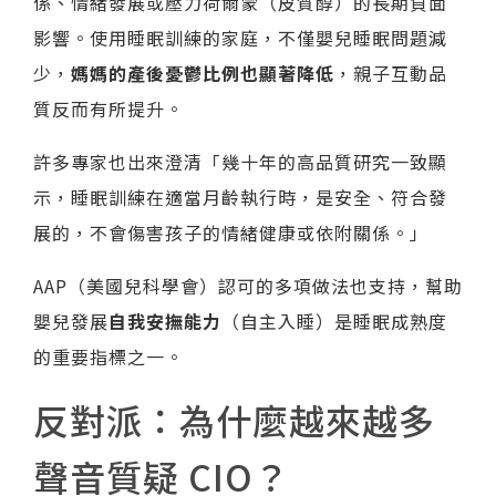
係、情緒發展或壓力荷爾蒙（皮質醇）的長期負面
影響。使用睡眠訓練的家庭，不僅嬰兒睡眠問題減
少，
媽媽的產後憂鬱比例也顯著降低
，親子互動品
質反而有所提升。
許多專家也出來澄清「幾十年的高品質研究一致顯
示，睡眠訓練在適當月齡執行時，是安全、符合發
展的，不會傷害孩子的情緒健康或依附關係。」
AAP（美國兒科學會）認可的多項做法也支持，幫助
嬰兒發展
自我安撫能力
（自主入睡）是睡眠成熟度
的重要指標之一。
反對派：為什麼越來越多
聲音質疑 CIO？