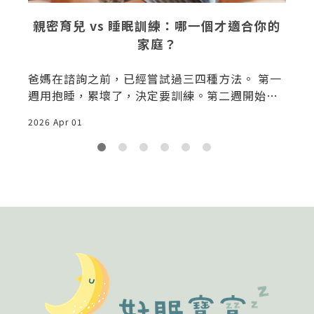
0
親密育兒 vs 睡眠訓練：哪一個才適合你的
家庭？
爸媽在諮詢之前，已經嘗試過三四種方法。 第一
週用抱睡，累壞了，決定要訓練。第二週開始讓
孩子哭，撐了兩天，受不了，又抱回來。第三週
2
2026 Apr 01
看到一篇文章說親密育兒對依附關係最好，又覺
得自己之前做錯了。 這些媽媽會問：「到底哪一
個才是對的？」「到底哪一個才有用？」