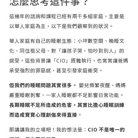
怎麼思考這件事？
這幾年的諮詢和課程已經有兩千多組家庭，主要是
以華人家庭為主，以下是我們觀察到的狀況。
華人家庭有自己的睡眠生態：小坪數空間、晚睡文
化、同住祖父母、對「讓孩子哭，怕吵到別人」的
感受。這些背景讓「CIO」既難執行，也常常讓爸媽
承受強烈的罪惡感，甚至引發家庭衝突。
但我們的睡眠問題其實很多。
嬰兒頻繁夜醒、媽媽
嚴重睡眠剝奪、一家人睡眠都不足影響日常功能。
長期睡眠不足所造成的危害，其實比擔心睡眠訓練
而造成寶寶心理創傷來得直接
。
那講講我的立場吧！我的想法是：
CIO 不是唯一的