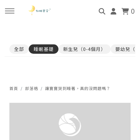
0
回主選單
回主選單
回主選單
回主選單
全部
睡眠基礎
新生兒（0-4個月）
嬰幼兒（4
關於好眠師
好眠師認證班
諮詢服務
好眠學苑
姜珮的故事
學員評價
顧問團隊
線上學苑登入
好眠師服務
畢業顧問
0-4個月
學苑評價
首頁
部落格
讓寶寶哭到睡著，真的沒問題嗎？
好眠寶寶 X 企業合作
4個月-3歲
3歲-5歲