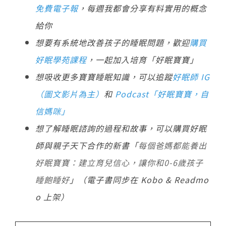
免費電子報
，每週我都會分享有料實用的概念
給你
想要有系統地改善孩子的睡眠問題，歡迎
購買
好眠學苑課程
，一起加入培育「好眠寶寶」
想吸收更多寶寶睡眠知識，可以追蹤
好眠師 IG
（圖文影片為主）
和
Podcast「好眠寶寶，自
信媽咪」
想了解睡眠諮詢的過程和故事，可以購買好眠
師與親子天下合作的新書「
每個爸媽都能養出
好眠寶寶：建立育兒信心，讓你和0-6歲孩子
睡飽睡好
」（電子書同步在 Kobo & Readmo
o 上架）