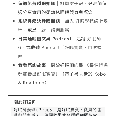
每週免費睡眠知識
｜
訂閱電子報
，好眠師每
週分享實用的嬰幼兒睡眠與育兒概念
系統性解決睡眠問題
｜加入
好眠學苑線上課
程
，或是
一對一諮詢服務
日常睡眠圖文與 Podcast
｜追蹤
好眠師 I
G
，或收聽
Podcast「好眠寶寶，自信媽
咪」
看看諮詢故事
｜閱讀好眠師的書
《每個爸媽
都能養出好眠寶寶》
（電子書同步於 Kobo
& Readmoo）
關於好眠師
好眠師姜珮(Peggy）是好眠寶寶・寶貝的睡
眠顧問創辦人，為國際嬰幼兒睡眠顧問協會