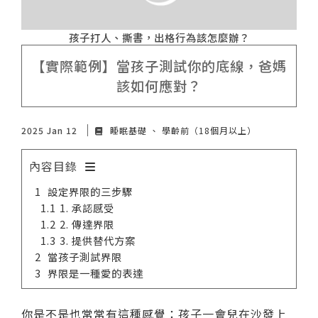
諮詢評價
孩子打人、撕書，出格行為該怎麼辦？
【實際範例】當孩子測試你的底線，爸媽
該如何應對？
2025 Jan 12
睡眠基礎
學齡前（18個月以上）
內容目錄
設定界限的三步驟
1. 承認感受
2. 傳達界限
3. 提供替代方案
當孩子測試界限
界限是一種愛的表達
你是不是也常常有這種感覺：孩子一會兒在沙發上