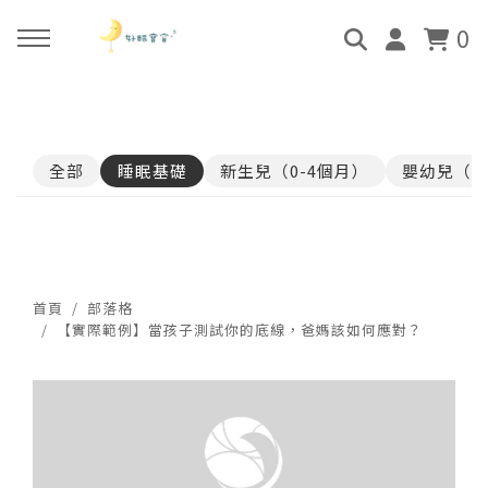
0
回主選單
回主選單
回主選單
回主選單
全部
睡眠基礎
新生兒（0-4個月）
嬰幼兒（4
關於好眠師
好眠師認證班
諮詢服務
好眠學苑
姜珮的故事
學員評價
顧問團隊
線上學苑登入
好眠師服務
畢業顧問
0-4個月
學苑評價
首頁
部落格
【實際範例】當孩子測試你的底線，爸媽該如何應對？
好眠寶寶 X 企業合作
4個月-3歲
3歲-5歲