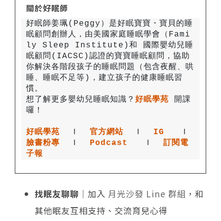
關於好眠師
好眠師姜珮(Peggy）是好眠寶寶・寶貝的睡
眠顧問創辦人，由美國家庭睡眠學會（Fami
ly Sleep Institute)和 國際嬰幼兒睡
眠顧問(IACSC)認證的寶寶睡眠顧問，協助
你解決各階段孩子的睡眠問題（包含夜醒、哄
睡、睡眠不足等)，建立孩子的健康睡眠習
想了解更多嬰幼兒睡眠知識？
好眠學苑
開課
好眠學苑
  Ｉ
官方網站
 Ｉ
IG
 Ｉ
臉書粉專
 Ｉ
Podcast
 Ｉ
訂閱電
子報
找眠友聊聊
｜加入
月光沙發 Line 群組
，和
其他眠友互相支持、交流育兒心得