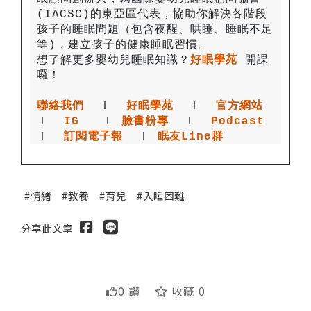
(IACSC)的東亞區代表，協助你解決各階段
孩子的睡眠問題（包含夜醒、哄睡、睡眠不足
想了解更多嬰幼兒睡眠知識？
好眠學苑
開課
聯絡我們
 Ｉ
好眠學苑
  Ｉ
官方網站
Ｉ
IG
 Ｉ
臉書粉專
 Ｉ
Podcast
Ｉ
訂閱電子報
  Ｉ
眠友Line群
情緒
教養
育兒
入睡困難
分享此文章
0 讚
收藏 0