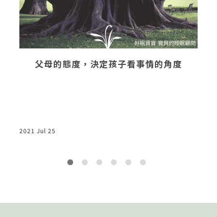
的
父母的態度，決定孩子看事情的角度
一
2
一
2021 Jul 25