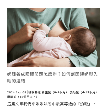
奶睡養成睡眠問題怎麼辦？如何斷開餵奶與入
睡的連結
2024 Sep 08
睡眠基礎
新生兒（0-4個月）
嬰幼兒（4-18個月）
學齡前（18個月以上）
這篇文章我們來談談哄睡中最高等級的「奶睡」，