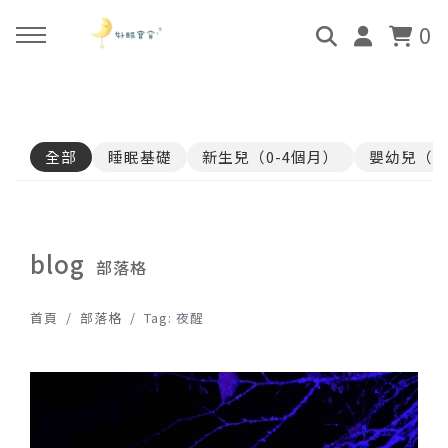
0
回主選單
回主選單
回主選單
回主選單
全部
睡眠基礎
新生兒（0-4個月）
嬰幼兒（4
關於好眠師
好眠師認證班
諮詢服務
好眠學苑
姜珮的故事
學員評價
顧問團隊
線上學苑登入
blog
部落格
好眠師服務
畢業顧問
0-4個月
學苑評價
首頁
部落格
Tag: 夜醒
好眠寶寶 X 企業合作
4個月-3歲
3歲-5歲