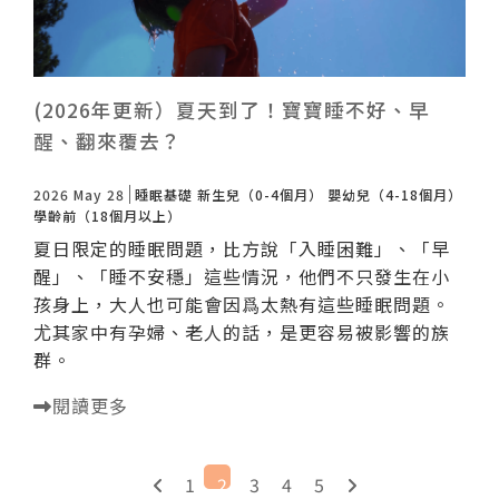
(2026年更新）夏天到了！寶寶睡不好、早
醒、翻來覆去？
2026 May 28
睡眠基礎
新生兒（0-4個月）
嬰幼兒（4-18個月）
學齡前（18個月以上）
夏日限定的睡眠問題，比方說「入睡困難」、「早
醒」、「睡不安穩」這些情況，他們不只發生在小
孩身上，大人也可能會因爲太熱有這些睡眠問題。
尤其家中有孕婦、老人的話，是更容易被影響的族
群。
閱讀更多
1
2
3
4
5