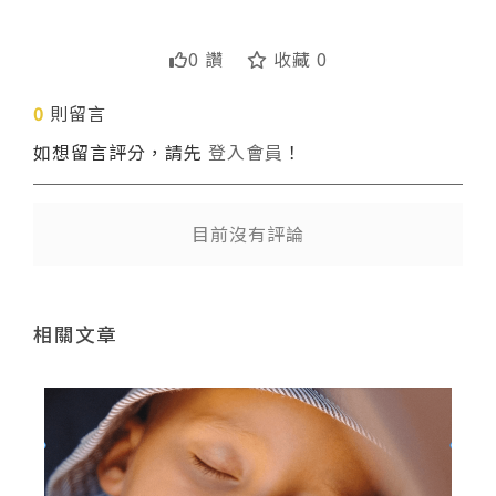
0 讚
收藏 0
0
則留言
如想留言評分，請先
登入會員
！
送出
目前沒有評論
相關文章