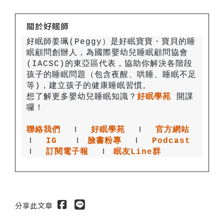
關於好眠師
好眠師姜珮(Peggy）是好眠寶寶・寶貝的睡
眠顧問創辦人，為國際嬰幼兒睡眠顧問協會
(IACSC)的東亞區代表，協助你解決各階段
孩子的睡眠問題（包含夜醒、哄睡、睡眠不足
想了解更多嬰幼兒睡眠知識？
好眠學苑
開課
聯絡我們
 Ｉ
好眠學苑
  Ｉ
官方網站
Ｉ
IG
 Ｉ
臉書粉專
 Ｉ
Podcast
Ｉ
訂閱電子報
  Ｉ
眠友Line群
分享此文章