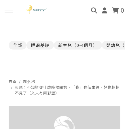
0
回主選單
回主選單
回主選單
回主選單
全部
睡眠基礎
新生兒（0-4個月）
嬰幼兒（4
關於好眠師
好眠師認證班
諮詢服務
好眠學苑
姜珮的故事
學員評價
顧問團隊
線上學苑登入
好眠師服務
畢業顧問
0-4個月
學苑評價
首頁
部落格
母親：不知道從什麼時候開始，「我」這個主詞，好像悄悄
不見了（文末有兩彩蛋）
好眠寶寶 X 企業合作
4個月-3歲
3歲-5歲