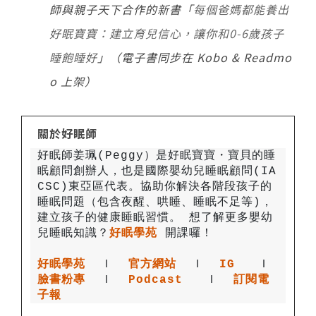
師與親子天下合作的新書「
每個爸媽都能養出
好眠寶寶：建立育兒信心，讓你和0-6歲孩子
睡飽睡好
」（電子書同步在 Kobo & Readmo
o 上架）
關於好眠師
好眠師姜珮(Peggy）是好眠寶寶・寶貝的睡
眠顧問創辦人，也是國際嬰幼兒睡眠顧問(IA
CSC)東亞區代表。協助你解決各階段孩子的
睡眠問題（包含夜醒、哄睡、睡眠不足等)，
建立孩子的健康睡眠習慣。 
想了解更多嬰幼
兒睡眠知識？
好眠學苑
好眠學苑
  Ｉ
官方網站
 Ｉ
IG
 Ｉ
臉書粉專
 Ｉ
Podcast
 Ｉ
訂閱電
子報