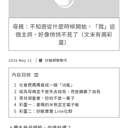
諮詢評價
母親：不知道從什麼時候開始，「我」這
個主詞，好像悄悄不見了（文末有兩彩
蛋）
2026 May 11
好眠師聊聊天
內容目錄
社會把媽媽看成一個「功能」
成為母親並不是失去自我，而是擴展了自我
育兒很重要，但他不是一輩子
彩蛋一：姜珮的半熟宣言電子報
彩蛋二：好眠寶寶 Line社群
上週末是母親節，你還好嗎？