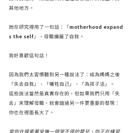
其他地方。
她在研究裡用了一句話：「
motherhood expand
s the self
」，母職擴展了自我。
我好喜歡這句話！
因為我們太習慣聽到另一種說法了：成為媽媽之後
「失去自我」、「犧牲自己」、「為孩子活」。
這些說法當然是真實存在的，但如果我們只用「失
去」來理解母職，就會錯過另一件更重要的發現：
你也在裡面長大了。
當你在摸索著安撫一個哭不停的嬰兒，你正在練習