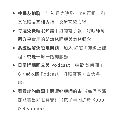
找眠友聊聊
｜加入
月光沙發 Line 群組
，和
其他眠友互相支持、交流育兒心得
每週免費睡眠知識
｜
訂閱電子報
，好眠師每
週分享實用的嬰幼兒睡眠與育兒概念
系統性解決睡眠問題
｜加入
好眠學苑線上課
程
，或是
一對一諮詢服務
日常睡眠圖文與 Podcast
｜追蹤
好眠師 I
G
，或收聽
Podcast「好眠寶寶，自信媽
咪」
看看諮詢故事
｜閱讀好眠師的書
《每個爸媽
都能養出好眠寶寶》
（電子書同步於 Kobo
& Readmoo）