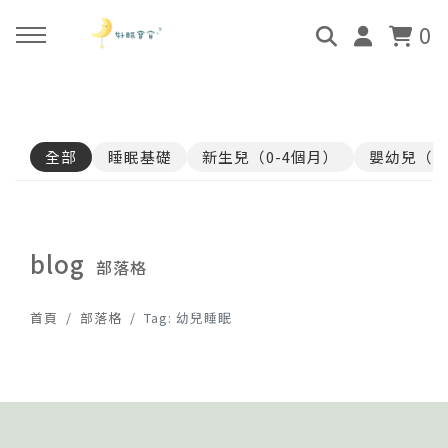
0
回主選單
回主選單
回主選單
回主選單
全部
睡眠基礎
新生兒（0-4個月）
嬰幼兒（4
關於好眠師
好眠師認證班
諮詢服務
好眠學苑
姜珮的故事
學員評價
顧問團隊
線上學苑登入
blog
部落格
好眠師服務
畢業顧問
0-4個月
學苑評價
首頁
部落格
Tag: 幼兒睡眠
好眠寶寶 X 企業合作
4個月-3歲
3歲-5歲