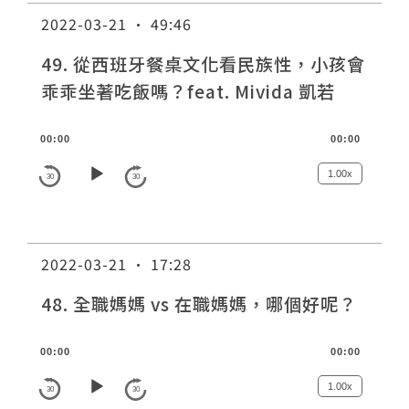
P
2022-03-21 · 49:46
l
a
49. 從西班牙餐桌文化看民族性，小孩會
y
乖乖坐著吃飯嗎？feat. Mivida 凱若
e
r
A
00:00
00:00
u
d
1.00x
30
30
i
o
P
2022-03-21 · 17:28
l
a
48. 全職媽媽 vs 在職媽媽，哪個好呢？
y
e
A
00:00
00:00
r
u
d
1.00x
30
30