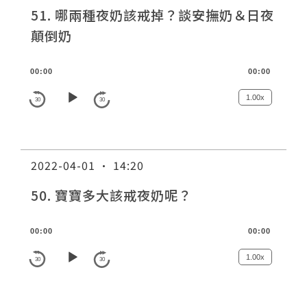
a
51. 哪兩種夜奶該戒掉？談安撫奶＆日夜
y
顛倒奶
e
r
A
00:00
00:00
u
d
1.00x
30
30
i
o
P
2022-04-01 · 14:20
l
a
50. 寶寶多大該戒夜奶呢？
y
e
A
00:00
00:00
r
u
d
1.00x
30
30
i
o