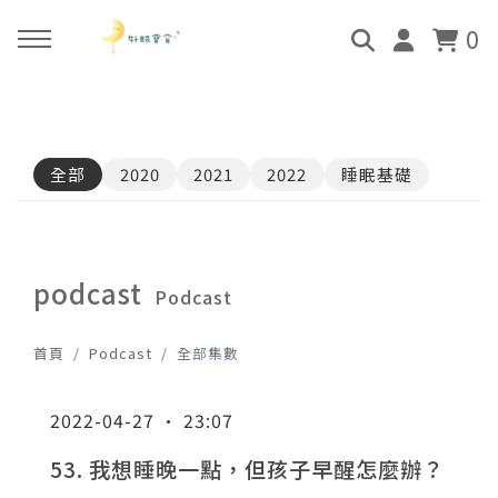
0
回主選單
回主選單
回主選單
回主選單
全部
2020
2021
2022
睡眠基礎
關於好眠師
好眠師認證班
諮詢服務
好眠學苑
姜珮的故事
學員評價
顧問團隊
線上學苑登入
podcast
Podcast
好眠師服務
畢業顧問
0-4個月
學苑評價
首頁
Podcast
全部集數
好眠寶寶 X 企業合作
4個月-3歲
2022-04-27 · 23:07
3歲-5歲
53. 我想睡晚一點，但孩子早醒怎麼辦？