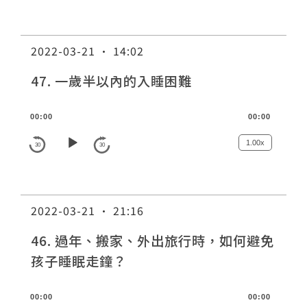
i
o
P
2022-03-21 · 14:02
l
a
47. 一歲半以內的入睡困難
y
e
A
00:00
00:00
r
u
d
1.00x
30
30
i
o
P
2022-03-21 · 21:16
l
a
46. 過年、搬家、外出旅行時，如何避免
y
孩子睡眠走鐘？
e
r
A
00:00
00:00