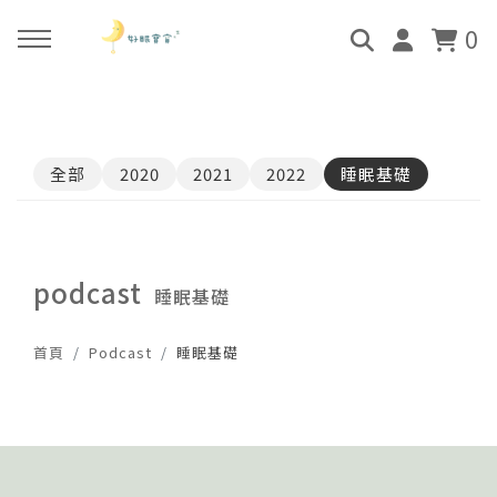
0
回主選單
回主選單
回主選單
回主選單
全部
2020
2021
2022
睡眠基礎
關於好眠師
好眠師認證班
諮詢服務
好眠學苑
姜珮的故事
學員評價
顧問團隊
線上學苑登入
podcast
睡眠基礎
好眠師服務
畢業顧問
0-4個月
學苑評價
首頁
Podcast
睡眠基礎
好眠寶寶 X 企業合作
4個月-3歲
3歲-5歲