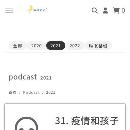
0
回主選單
回主選單
回主選單
回主選單
全部
2020
2021
2022
睡眠基礎
關於好眠師
好眠師認證班
諮詢服務
好眠學苑
姜珮的故事
學員評價
顧問團隊
線上學苑登入
podcast
2021
好眠師服務
畢業顧問
0-4個月
學苑評價
首頁
Podcast
2021
好眠寶寶 X 企業合作
4個月-3歲
3歲-5歲
31. 疫情和孩子