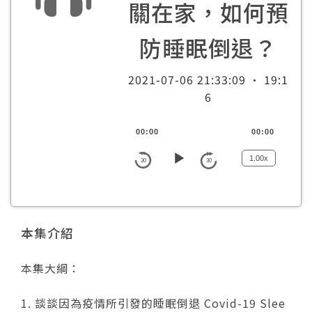
關在家，如何預
諮詢評價
防睡眠倒退？
2021-07-06 21:33:09 · 19:1
6
A
00:00
00:00
u
d
1.00x
30
30
i
o
P
l
本集介紹
a
y
本集大綱：
e
r
1. 談談因為疫情所引發的睡眠倒退 Covid-19 Slee