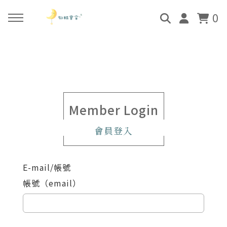
0
回主選單
回主選單
回主選單
回主選單
關於好眠師
好眠師認證班
諮詢服務
好眠學苑
姜珮的故事
學員評價
顧問團隊
線上學苑登入
Member Login
會員登入
好眠師服務
畢業顧問
0-4個月
學苑評價
E-mail/帳號
好眠寶寶 X 企業合作
4個月-3歲
帳號（email）
3歲-5歲