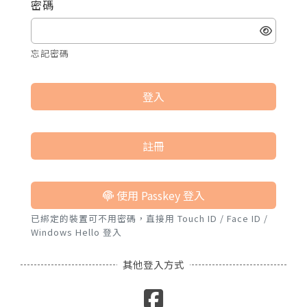
密碼
諮詢評價
忘記密碼
登入
註冊
使用 Passkey 登入
已綁定的裝置可不用密碼，直接用 Touch ID / Face ID /
Windows Hello 登入