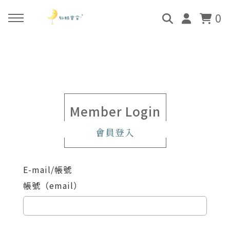
0
回主選單
回主選單
回主選單
回主選單
關於好眠師
好眠師認證班
諮詢服務
好眠學苑
姜珮的故事
學員評價
顧問團隊
線上學苑登入
Member Login
會員登入
好眠師服務
畢業顧問
0-4個月
學苑評價
E-mail/帳號
好眠寶寶 X 企業合作
4個月-3歲
帳號（email）
3歲-5歲