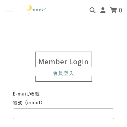
0
回主選單
回主選單
回主選單
回主選單
關於好眠師
好眠師認證班
諮詢服務
好眠學苑
姜珮的故事
學員評價
顧問團隊
線上學苑登入
Member Login
會員登入
好眠師服務
畢業顧問
0-4個月
學苑評價
E-mail/帳號
好眠寶寶 X 企業合作
4個月-3歲
帳號（email）
3歲-5歲