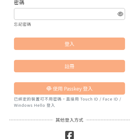
密碼
諮詢評價
忘記密碼
登入
註冊
使用 Passkey 登入
已綁定的裝置可不用密碼，直接用 Touch ID / Face ID /
Windows Hello 登入